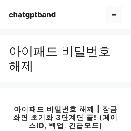
컨
텐
chatgptband
메
츠
로
뉴
건
너
아이패드 비밀번호
뛰
기
해제
아이패드 비밀번호 해제 | 잠금
화면 초기화 3단계면 끝! (페이
스ID, 백업, 긴급모드)