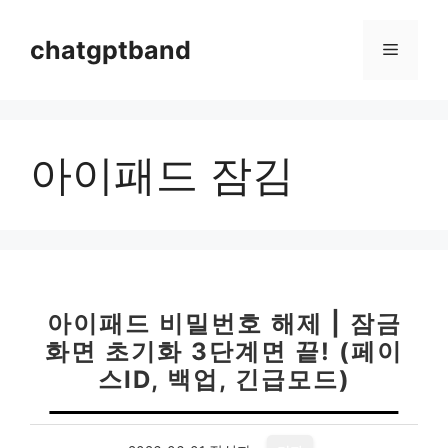
컨
텐
chatgptband
메
츠
로
뉴
건
너
아이패드 잠김
뛰
기
아이패드 비밀번호 해제 | 잠금
화면 초기화 3단계면 끝! (페이
스ID, 백업, 긴급모드)