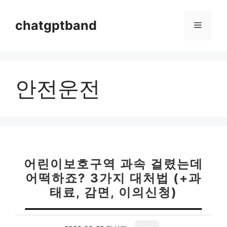
컨
텐
chatgptband
메
츠
로
뉴
건
너
안전운전
뛰
기
어린이보호구역 과속 걸렸는데
어떡하죠? 3가지 대처법 (+과
태료, 감면, 이의신청)