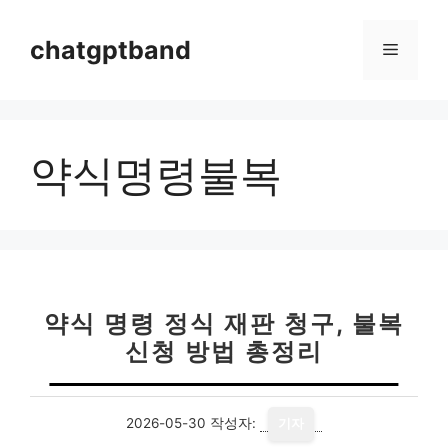
컨
텐
chatgptband
메
츠
로
뉴
건
너
약식명령불복
뛰
기
약식 명령 정식 재판 청구, 불복
신청 방법 총정리
2026-05-30
작성자:
기자