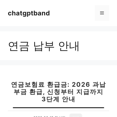
컨
텐
chatgptband
메
츠
로
뉴
건
너
연금 납부 안내
뛰
기
연금보험료 환급금: 2026 과납
부금 환급, 신청부터 지급까지
3단계 안내