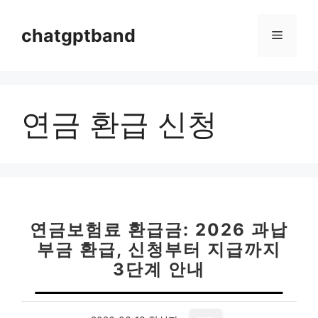
컨
텐
chatgptband
메
츠
로
뉴
건
너
연금 환급 신청
뛰
기
연금보험료 환급금: 2026 과납
부금 환급, 신청부터 지급까지
3단계 안내