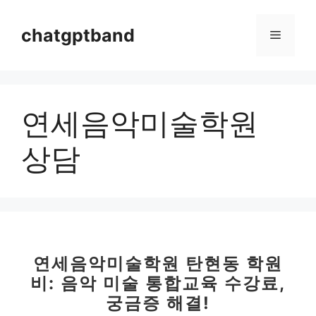
컨
텐
chatgptband
메
츠
로
뉴
건
너
연세음악미술학원
뛰
기
상담
연세음악미술학원 탄현동 학원
비: 음악 미술 통합교육 수강료,
궁금증 해결!