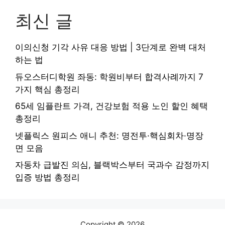
최신 글
이의신청 기각 사유 대응 방법 | 3단계로 완벽 대처
하는 법
듀오스터디학원 좌동: 학원비부터 합격사례까지 7
가지 핵심 총정리
65세 임플란트 가격, 건강보험 적용 노인 할인 혜택
총정리
넷플릭스 원피스 애니 추천: 명전투·핵심회차·명장
면 모음
자동차 급발진 의심, 블랙박스부터 국과수 감정까지
입증 방법 총정리
Copyright © 2026