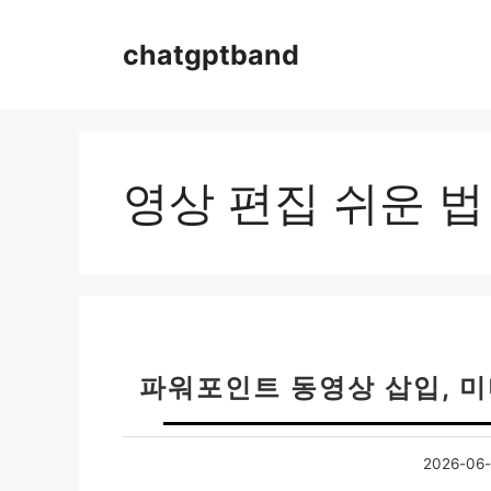
컨
텐
chatgptband
츠
로
건
너
뛰
영상 편집 쉬운 법
기
파워포인트 동영상 삽입, 미디
2026-06-