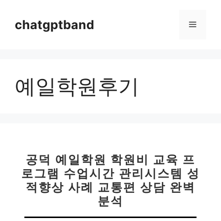
컨
텐
chatgptband
메
츠
로
뉴
건
너
예일학원후기
뛰
기
공덕 예일학원 학원비 교육 프
로그램 수업시간 관리시스템 성
적향상 사례 교통편 상담 완벽
분석