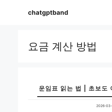
컨
텐
chatgptband
츠
로
건
너
뛰
요금 계산 방법
기
운임표 읽는 법 | 초보도
2026-03-