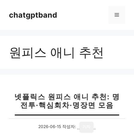
컨
텐
chatgptband
메
츠
로
뉴
건
너
원피스 애니 추천
뛰
기
넷플릭스 원피스 애니 추천: 명
전투·핵심회차·명장면 모음
2026-06-15
작성자:
기자