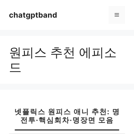
컨
텐
chatgptband
메
츠
로
뉴
건
너
원피스 추천 에피소
뛰
기
드
넷플릭스 원피스 애니 추천: 명
전투·핵심회차·명장면 모음