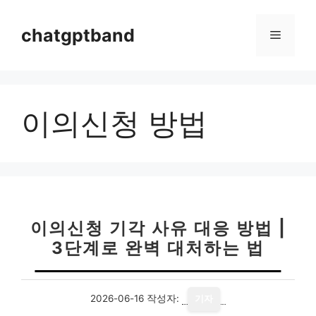
컨
텐
chatgptband
메
츠
로
뉴
건
너
이의신청 방법
뛰
기
이의신청 기각 사유 대응 방법 |
3단계로 완벽 대처하는 법
2026-06-16
작성자:
기자