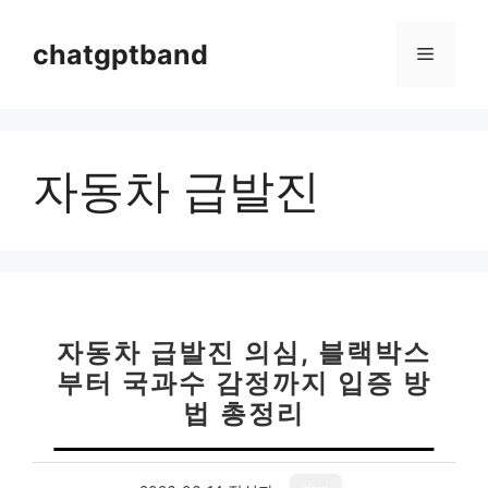
컨
텐
chatgptband
메
츠
로
뉴
건
너
자동차 급발진
뛰
기
자동차 급발진 의심, 블랙박스
부터 국과수 감정까지 입증 방
법 총정리