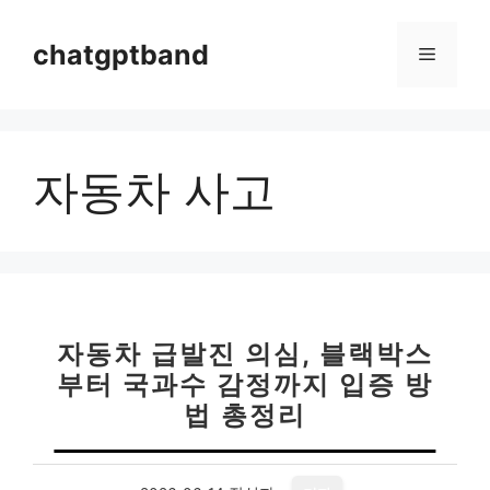
컨
텐
chatgptband
메
츠
로
뉴
건
너
자동차 사고
뛰
기
자동차 급발진 의심, 블랙박스
부터 국과수 감정까지 입증 방
법 총정리