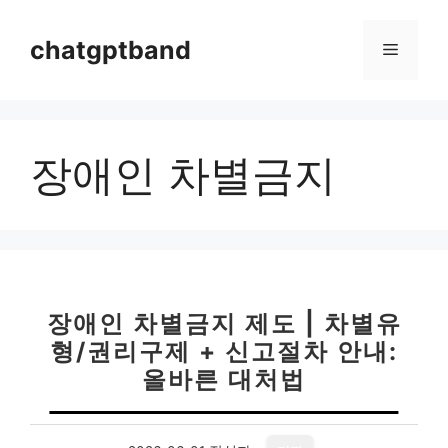
컨
텐
chatgptband
메
츠
로
뉴
건
너
장애인 차별금지
뛰
기
장애인 차별금지 제도 | 차별유
형/권리구제 + 신고절차 안내:
올바른 대처법