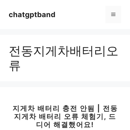
컨
텐
chatgptband
메
츠
로
뉴
건
너
전동지게차배터리오
뛰
기
류
지게차 배터리 충전 안됨 | 전동
지게차 배터리 오류 체험기, 드
디어 해결했어요!