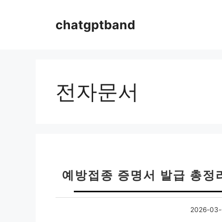
컨
텐
chatgptband
츠
로
건
너
뛰
전자문서
기
예방접종 증명서 발급 총정
2026-03-