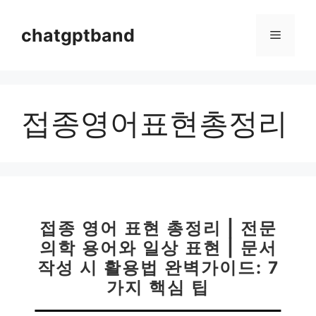
컨
텐
chatgptband
메
츠
로
뉴
건
너
접종영어표현총정리
뛰
기
접종 영어 표현 총정리 | 전문
의학 용어와 일상 표현 | 문서
작성 시 활용법 완벽가이드: 7
가지 핵심 팁