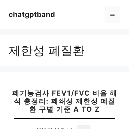
컨
텐
chatgptband
메
츠
로
뉴
건
너
제한성 폐질환
뛰
기
폐기능검사 FEV1/FVC 비율 해
석 총정리: 폐쇄성 제한성 폐질
환 구별 기준 A TO Z