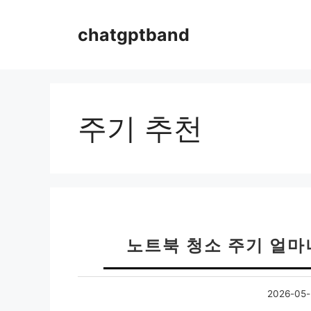
컨
텐
chatgptband
츠
로
건
너
뛰
주기 추천
기
노트북 청소 주기 얼마
2026-05-