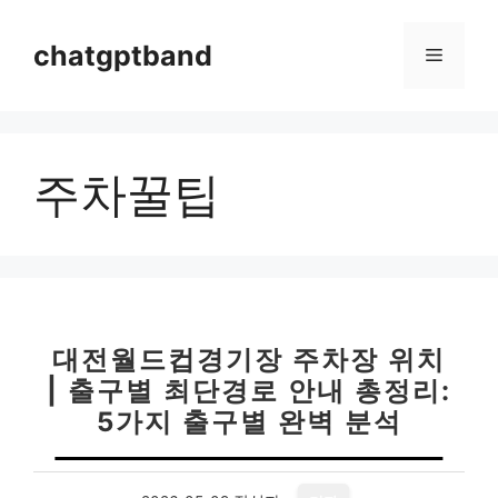
컨
텐
chatgptband
메
츠
로
뉴
건
너
주차꿀팁
뛰
기
대전월드컵경기장 주차장 위치
| 출구별 최단경로 안내 총정리:
5가지 출구별 완벽 분석