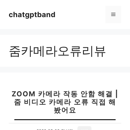
컨
텐
chatgptband
메
츠
로
뉴
건
너
줌카메라오류리뷰
뛰
기
ZOOM 카메라 작동 안함 해결 |
줌 비디오 카메라 오류 직접 해
봤어요