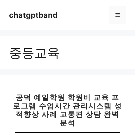
컨
텐
chatgptband
메
츠
로
뉴
건
너
중등교육
뛰
기
공덕 예일학원 학원비 교육 프
로그램 수업시간 관리시스템 성
적향상 사례 교통편 상담 완벽
분석