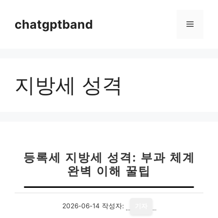
컨
텐
chatgptband
메
츠
로
뉴
건
너
지방세 성격
뛰
기
등록세 지방세 성격: 부과 체계
완벽 이해 꿀팁
2026-06-14
작성자:
기자