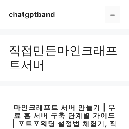
컨
텐
chatgptband
메
츠
로
뉴
건
너
직접만든마인크래프
뛰
기
트서버
마인크래프트 서버 만들기 | 무
료 홈 서버 구축 단계별 가이드
| 포트포워딩 설정법 체험기, 직