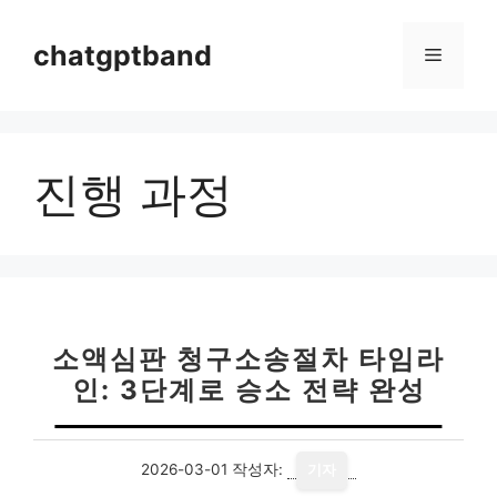
컨
텐
chatgptband
메
츠
로
뉴
건
너
진행 과정
뛰
기
소액심판 청구소송절차 타임라
인: 3단계로 승소 전략 완성
2026-03-01
작성자:
기자