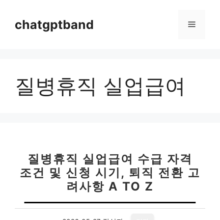
컨
텐
chatgptband
메
츠
로
뉴
건
너
질병휴직 실업급여
뛰
기
질병휴직 실업급여 수급 자격
조건 및 신청 시기, 퇴직 전환 고
려사항 A TO Z