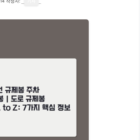
14
작성자:
기자