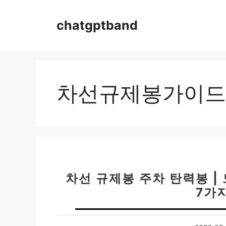
컨
텐
chatgptband
츠
로
건
너
뛰
차선규제봉가이드
기
차선 규제봉 주차 탄력봉 | 
7가