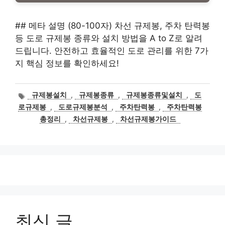
## 메타 설명 (80-100자) 차선 규제봉, 주차 탄력봉
등 도로 규제봉 종류와 설치 방법을 A to Z로 알려
드립니다. 안전하고 효율적인 도로 관리를 위한 7가
지 핵심 정보를 확인하세요!
태
규제봉설치
,
규제봉종류
,
규제봉종류및설치
,
도
그
로규제봉
,
도로규제봉분석
,
주차탄력봉
,
주차탄력봉
총정리
,
차선규제봉
,
차선규제봉가이드
최신 글