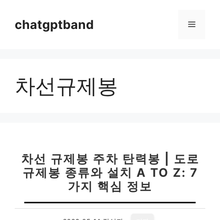
컨
텐
chatgptband
메
츠
로
뉴
건
너
차선규제봉
뛰
기
차선 규제봉 주차 탄력봉 | 도로
규제봉 종류와 설치 A TO Z: 7
가지 핵심 정보