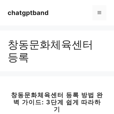
컨
텐
chatgptband
메
츠
로
뉴
건
너
창동문화체육센터
뛰
기
등록
창동문화체육센터 등록 방법 완
벽 가이드: 3단계 쉽게 따라하
기