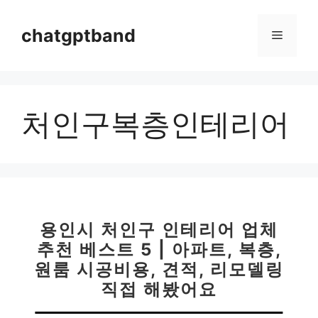
컨
텐
chatgptband
메
츠
로
뉴
건
너
처인구복층인테리어
뛰
기
용인시 처인구 인테리어 업체
추천 베스트 5 | 아파트, 복층,
원룸 시공비용, 견적, 리모델링
직접 해봤어요