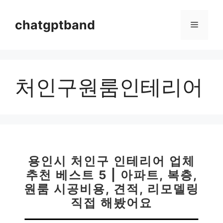
컨
텐
chatgptband
메
츠
로
뉴
건
너
처인구원룸인테리어
뛰
기
용인시 처인구 인테리어 업체
추천 베스트 5 | 아파트, 복층,
원룸 시공비용, 견적, 리모델링
직접 해봤어요