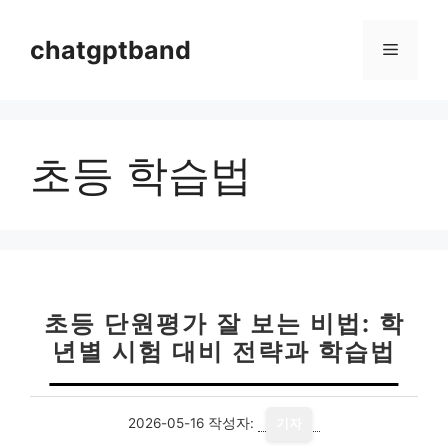
컨
텐
chatgptband
메
츠
로
뉴
건
너
초등 학습법
뛰
기
초등 단원평가 잘 보는 비법: 학
년별 시험 대비 전략과 학습법
2026-05-16
작성자:
기자