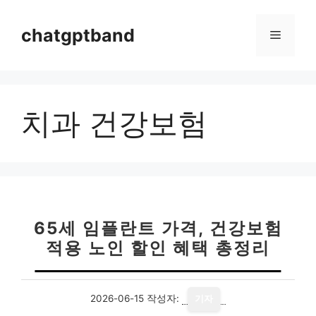
컨
텐
chatgptband
메
츠
로
뉴
건
너
치과 건강보험
뛰
기
65세 임플란트 가격, 건강보험
적용 노인 할인 혜택 총정리
2026-06-15
작성자:
기자