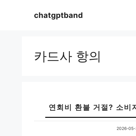
컨
텐
chatgptband
츠
로
건
너
뛰
카드사 항의
기
연회비 환불 거절? 소비
2026-05-