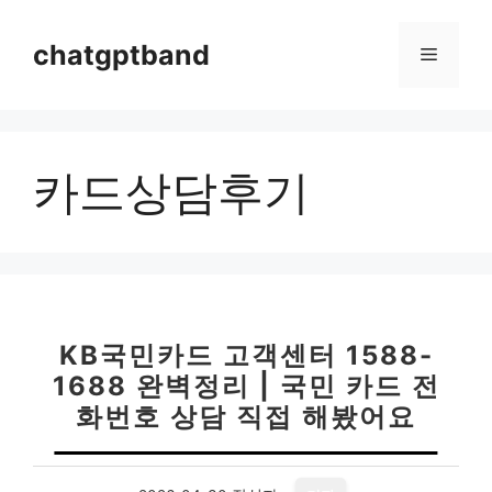
컨
텐
chatgptband
메
츠
로
뉴
건
너
카드상담후기
뛰
기
KB국민카드 고객센터 1588-
1688 완벽정리 | 국민 카드 전
화번호 상담 직접 해봤어요