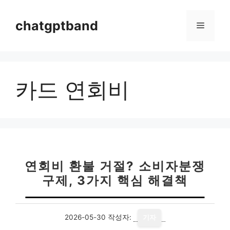
컨
텐
chatgptband
메
츠
로
뉴
건
너
카드 연회비
뛰
기
연회비 환불 거절? 소비자분쟁
구제, 3가지 핵심 해결책
2026-05-30
작성자:
기자