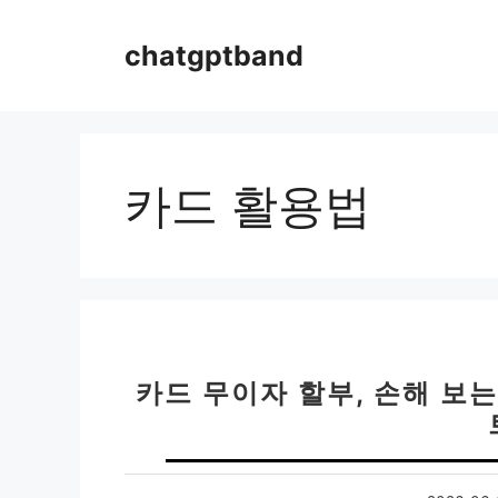
컨
텐
chatgptband
츠
로
건
너
뛰
카드 활용법
기
카드 무이자 할부, 손해 보는