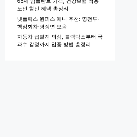
65세 임플란트 가격, 건강보험 적용
노인 할인 혜택 총정리
넷플릭스 원피스 애니 추천: 명전투·
핵심회차·명장면 모음
자동차 급발진 의심, 블랙박스부터 국
과수 감정까지 입증 방법 총정리