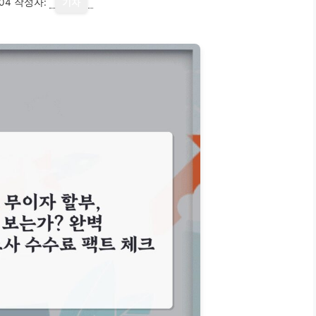
04
작성자:
기자