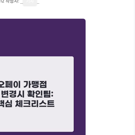
12
작성자:
기자