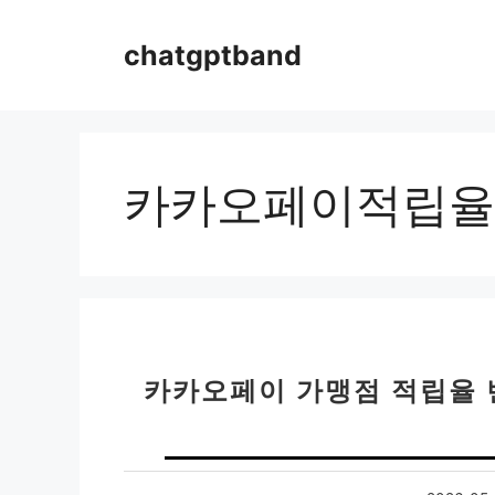
컨
텐
chatgptband
츠
로
건
너
뛰
카카오페이적립율
기
카카오페이 가맹점 적립율 