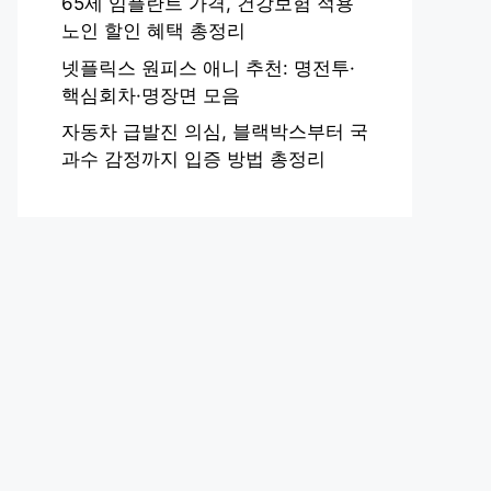
65세 임플란트 가격, 건강보험 적용
노인 할인 혜택 총정리
넷플릭스 원피스 애니 추천: 명전투·
핵심회차·명장면 모음
자동차 급발진 의심, 블랙박스부터 국
과수 감정까지 입증 방법 총정리