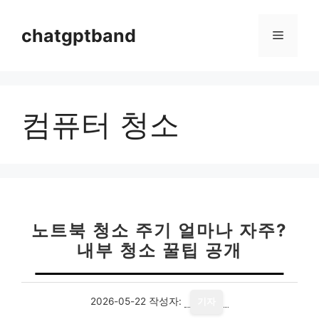
컨
텐
chatgptband
메
츠
로
뉴
건
너
컴퓨터 청소
뛰
기
노트북 청소 주기 얼마나 자주?
내부 청소 꿀팁 공개
2026-05-22
작성자:
기자