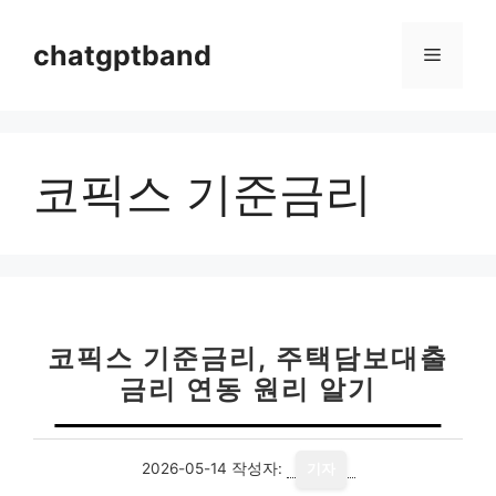
컨
텐
chatgptband
메
츠
로
뉴
건
너
코픽스 기준금리
뛰
기
코픽스 기준금리, 주택담보대출
금리 연동 원리 알기
2026-05-14
작성자:
기자