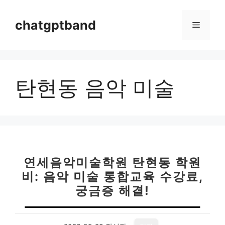
컨
텐
chatgptband
메
츠
로
뉴
건
너
탄현동 음악 미술
뛰
기
연세음악미술학원 탄현동 학원
비: 음악 미술 통합교육 수강료,
궁금증 해결!