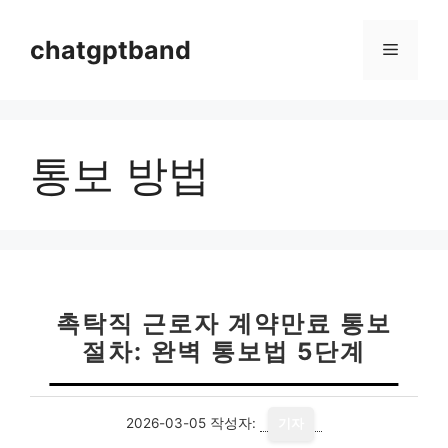
컨
텐
chatgptband
메
츠
로
뉴
건
너
통보 방법
뛰
기
촉탁직 근로자 계약만료 통보
절차: 완벽 통보법 5단계
2026-03-05
작성자:
기자