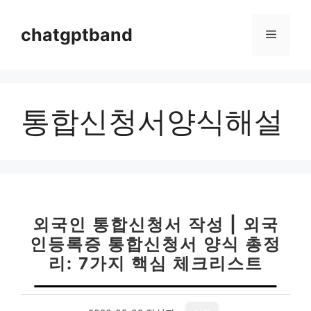
컨
텐
chatgptband
메
츠
로
뉴
건
너
통합신청서양식해설
뛰
기
외국인 통합신청서 작성 | 외국
인등록증 통합신청서 양식 총정
리: 7가지 핵심 체크리스트