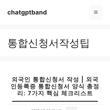
컨
텐
chatgptband
메
츠
로
뉴
건
너
통합신청서작성팁
뛰
기
외국인 통합신청서 작성 | 외국
인등록증 통합신청서 양식 총정
리: 7가지 핵심 체크리스트