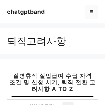
컨
텐
chatgptband
메
츠
로
뉴
건
너
퇴직고려사항
뛰
기
질병휴직 실업급여 수급 자격
조건 및 신청 시기, 퇴직 전환 고
려사항 A TO Z