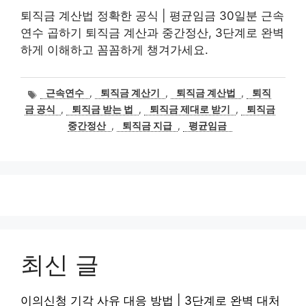
퇴직금 계산법 정확한 공식 | 평균임금 30일분 근속
연수 곱하기 퇴직금 계산과 중간정산, 3단계로 완벽
하게 이해하고 꼼꼼하게 챙겨가세요.
태
근속연수
,
퇴직금 계산기
,
퇴직금 계산법
,
퇴직
그
금 공식
,
퇴직금 받는 법
,
퇴직금 제대로 받기
,
퇴직금
중간정산
,
퇴직금 지급
,
평균임금
최신 글
이의신청 기각 사유 대응 방법 | 3단계로 완벽 대처