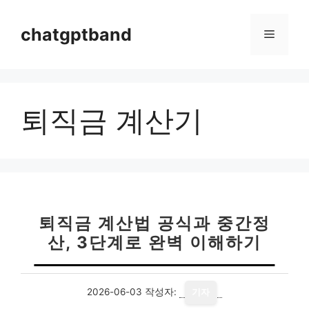
컨
텐
chatgptband
메
츠
로
뉴
건
너
퇴직금 계산기
뛰
기
퇴직금 계산법 공식과 중간정
산, 3단계로 완벽 이해하기
2026-06-03
작성자:
기자