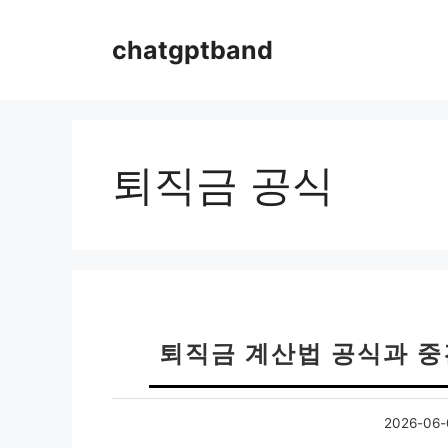
컨
텐
chatgptband
츠
로
건
너
뛰
퇴직금 공식
기
퇴직금 계산법 공식과 중
2026-06-