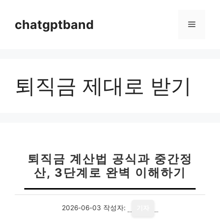
컨
텐
chatgptband
메
츠
로
뉴
건
너
퇴직금 제대로 받기
뛰
기
퇴직금 계산법 공식과 중간정
산, 3단계로 완벽 이해하기
2026-06-03
작성자:
기자