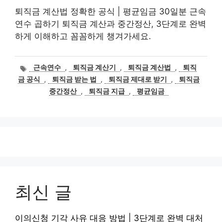
퇴직금 계산법 정확한 공식 | 평균임금 30일분 근속
연수 곱하기 퇴직금 계산과 중간정산, 3단계로 완벽
하게 이해하고 꼼꼼하게 챙겨가세요.
태
근속연수
,
퇴직금 계산기
,
퇴직금 계산법
,
퇴직
그
금 공식
,
퇴직금 받는 법
,
퇴직금 제대로 받기
,
퇴직금
중간정산
,
퇴직금 지급
,
평균임금
최신 글
이의신청 기각 사유 대응 방법 | 3단계로 완벽 대처